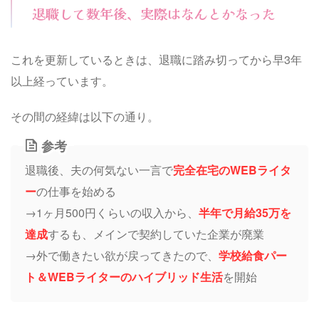
退職して数年後、実際はなんとかなった
これを更新しているときは、退職に踏み切ってから早3年
以上経っています。
その間の経緯は以下の通り。
参考
退職後、夫の何気ない一言で
完全在宅のWEBライタ
ー
の仕事を始める
→1ヶ月500円くらいの収入から、
半年で月給35万を
達成
するも、メインで契約していた企業が廃業
→外で働きたい欲が戻ってきたので、
学校給食パー
ト＆WEBライターのハイブリッド生活
を開始