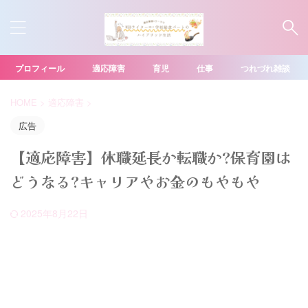
プロフィール
適応障害
育児
仕事
つれづれ雑談
HOME
>
適応障害
>
広告
【適応障害】休職延長か転職か?保育園は
どうなる?キャリアやお金のもやもや
2025年8月22日