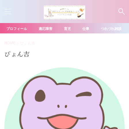
プロフィール
適応障害
育児
仕事
つれづれ雑談
HOME
>
ぴょん吉
ぴょん吉