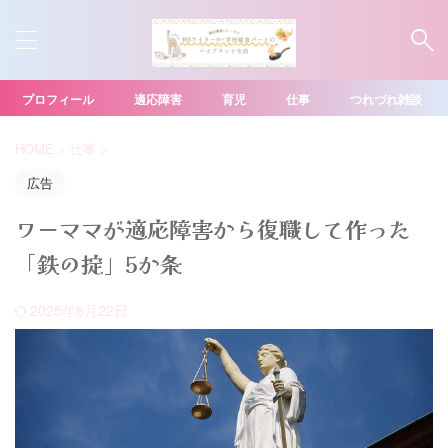
プロフィール
適応障害
育児
仕事
つれづれ雑談
HOME
>
仕事
>
広告
ワーママが適応障害から復職して作った
「鉄の掟」5か条
2025年8月22日