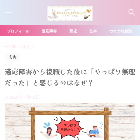
プロフィール
適応障害
育児
仕事
つれづれ雑談
HOME
>
仕事
>
広告
適応障害から復職した後に「やっぱり無理
だった」と感じるのはなぜ？
2026年1月18日